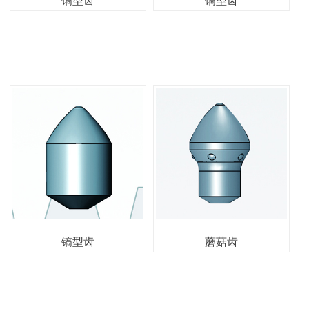
镐型齿
镐型齿
镐型齿
蘑菇齿