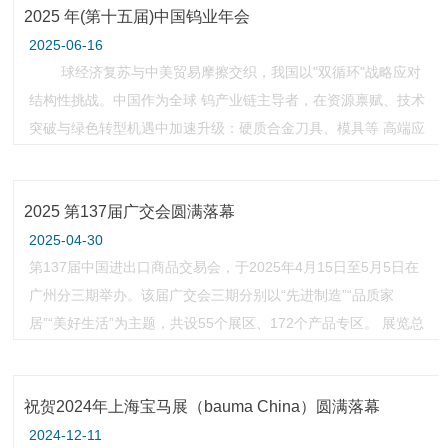
2025 年(第十五届)中国钨业年会
等一行深入我司调研，通过实地考察、座谈交流等形式，共谋数
控刀具产业高质量发展新路径。深度调研：精准对接需求，凝聚
2025-06-16
球经济复苏与中美贸易摩擦交织，我国以"双循环"战略应对
结构性挑战。中国作为全球 钨产业链主导者，在资源禀赋、技术
突破与绿色转型机遇中加速升级：硬质合金刀具、模具等 高端应
用占比突破 40%，但资源集约利用、国际竞争及"双碳"目标约束
等挑战凸显。本届年会 以"钨业新质生产力与可持续发展"为主
2025 第137届广交会圆满落幕
题，聚焦智能化升级、循环经济技术突破与全球市
2025-04-30
第137届中国进出口商品交易会，于2025年4月15日至5月5日在
广州分三期举办。该届广交会三期分别以“先进制造”“品质家
居”“美好生活”为主题，共设55个展区、172个产品专区。 展览总
面积155万平方米，展位总数约7.4万个。该届广交会为全球采购
商提供品类齐全、物美价优、便捷高效、信誉保障的一站式贸易
祝贺2024年上海宝马展（bauma China）圆满落幕
平台，主要特点与亮点包括：题材结构优、展商质量高、特色产
品多、配套活动丰富多彩、参会
2024-12-11