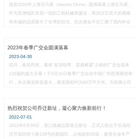
祝贺2024年上海宝马展（bauma China）圆满落幕上海宝马展，
作为亚洲地区首屈一指的工程机械类盛会，再次以它宏大的规模
和卓越的品质吸引了全球的目光。此次展会不仅汇聚了国内外众
多知名企业，更带来了行业内最前沿的技术成果和产品创新，为
观众呈现了一场无与伦比的“智造”盛宴。在这样一个星光熠熠的
2023年春季广交会圆满落幕
舞台上，浙江德威硬质合金制造股份有限公司凭借其卓越的口碑
和实力，成为了展会上一颗璀璨的明星。作为一家专注
2023-04-30
四月，春意昂然，素有“友谊纽带、贸易桥梁”之称的广交会迎来
133届的盛大开幕！于4月15日春季广交会在中国广州琶洲展馆举
行，本次展览阵容庞大，展览面积约为50万平方米。为拓展公司
在国内外的市场业务，提高产品知名度，寻找产品发展的新信息
点与经营发展突破。公司组织了优秀销售团队奔赴广州布展并参
热烈祝贺公司乔迁新址，凝心聚力焕新前行！
展。广交会是中国具规模和影响力的国际贸易盛会之一，展会共
有来自全球国家和地区的超过2.5万家企业参展，汇集了全
2022-07-01
2022年6月30日，浙江德威总部喜迁新址，正式入驻位于乐清经
济开发区经十路128号的新园区，占地面积58亩，硬质合金年产