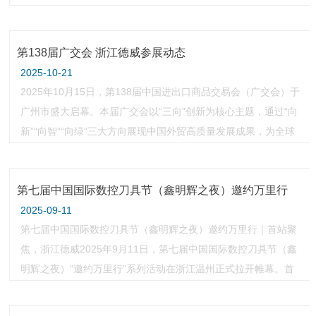
订技术开发合同，双方共建联合研发中心，本次会议聚焦落地实
施，细化联合研发工作安排。公司总经理陈敏，副总经理、企业
第138届广交会 浙江德威参展动态
研究院院长王辉及副院长谢俊杰、孙五四等核心管理与技术团队
参会；浙江大学温州研究院吴进明教授、彭文博、索欢，温州市
2025-10-21
2025年10月15日，第138届中国进出口商品交易会（广交会）于
新材料产
广州市盛大启幕。本届广交会以“三向”创新为核心主题，通过“向
新”“向智”“向绿”三大方向展现中国外贸高质量发展成果，为全球
贸易交流与合作搭建起重要平台。浙江德威硬质合金制造股份有
限公司携众多先进硬质合金产品亮相本次展会12.2号馆D28-29区
第七届中国国际数控刀具节（鑫明辉之夜）邀约万里行
域，以专业的形象和饱满的热情，迎接来自全球各地的客户与行
业专家。展位现场精心布置的展示区陈
2025-09-11
第七届中国国际数控刀具节（鑫明辉之夜）邀约万里行｜首站聚
焦，浙江德威2025年9月11日，第七届中国国际数控刀具节（鑫
明辉之夜）“邀约万里行”系列活动在浙江温州正式拉开帷幕。首
站走进浙江德威硬质合金制造股份有限公司。东莞市数控刀具行
业协会会长王柏强率常务副会长王辉、唐小东、黄伟煌、黄家椿